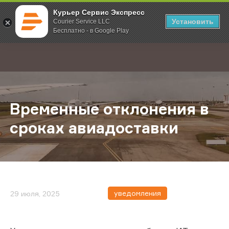
Курьер Сервис Экспресс
Установить
Courier Service LLC
Бесплатно - в Google Play
Главная
О компании
Новости
Временные отклонения в сроках 
;
Временные отклонения в
сроках авиадоставки
уведомления
29 июля, 2025