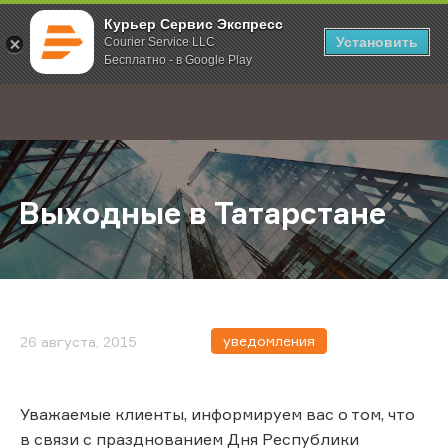
Курьер Сервис Экспресс
Установить
Courier Service LLC
Бесплатно - в Google Play
Главная
О компании
Новости
Выходные в Татарстане
;
Выходные в Татарстане
уведомления
26 августа, 2015
Уважаемые клиенты, информируем вас о том, что
в связи с празднованием Дня Республики