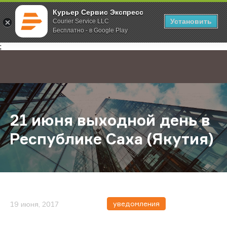
Курьер Сервис Экспресс
Установить
Courier Service LLC
Бесплатно - в Google Play
Главная
О компании
Новости
21 июня выходной день в Республ
;
21 июня выходной день в
Республике Саха (Якутия)
уведомления
19 июня, 2017