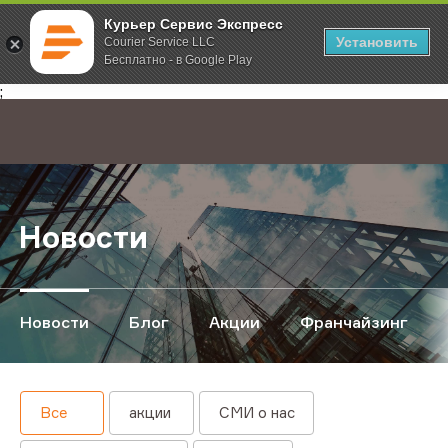
Курьер Сервис Экспресс
Установить
Courier Service LLC
Бесплатно - в Google Play
Главная
О компании
Новости
;
Новости
Новости
Блог
Акции
Франчайзинг
Все
акции
СМИ о нас