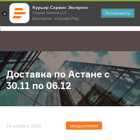
Курьер Сервис Экспресс
Установить
Courier Service LLC
Бесплатно - в Google Play
Главная
О компании
Новости
Доставка по Астане с 30.11 по 06.
;
Доставка по Астане с
30.11 по 06.12
уведомления
24 ноября, 2010