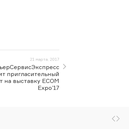
21 марта, 2017
ьерСервисЭкспресс
ит пригласительный
т на выставку ECOM
Expo’17