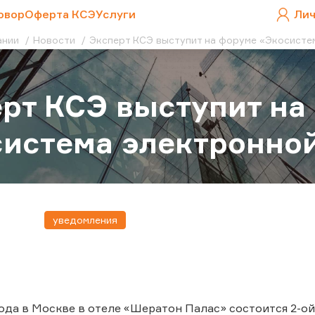
овор
Оферта КСЭ
Услуги
Лич
ании
Новости
Эксперт КСЭ выступит на форуме «Экосисте
рт КСЭ выступит на
истема электронно
уведомления
года в Москве в отеле «Шератон Палас» состоится 2-