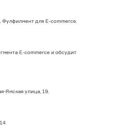
д. Фулфилмент для E-commerce.
егмента E-commerce и обсудит
я-Ямская улица, 19.
114