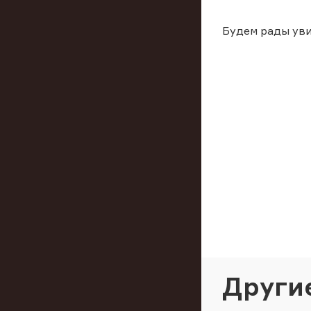
Будем рады уви
Други