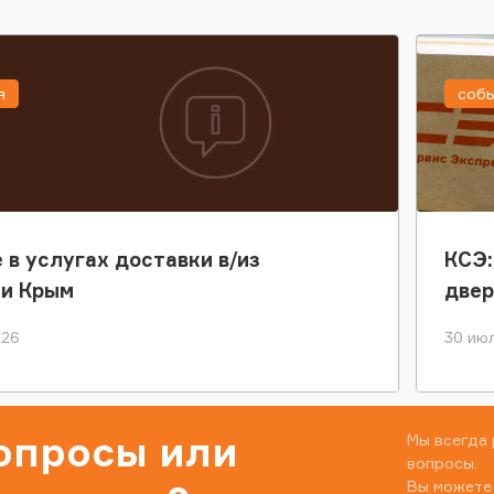
я
соб
 в услугах доставки в/из
КСЭ:
ки Крым
двер
026
30 июл
вопросы или
Мы всегда 
вопросы.
Вы можете