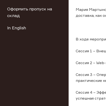
Оформить пропуск на
Мария Мартынов
склад
доставка, как 
In English
В ходе меропри
Сессия 1 – Вне
Сессия 2 – Web
Сессия 3 – Опе
практические к
Сессия 4 – Эфф
успешная страт