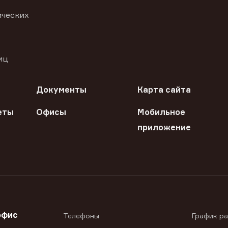
ических
иц
Документы
Карта сайта
еты
Офисы
Мобильное
приложение
офис
Телефоны
График р