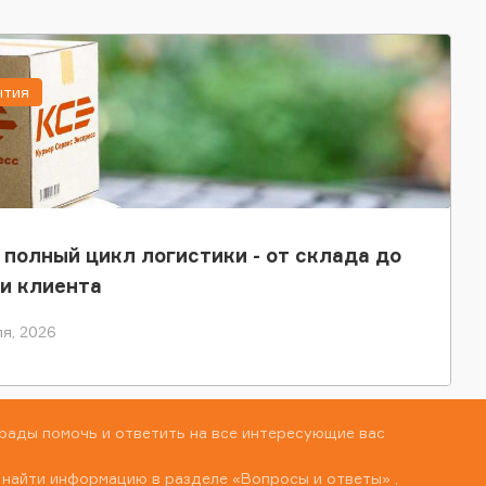
ытия
 полный цикл логистики - от склада до
и клиента
я, 2026
рады помочь и ответить на все интересующие вас
 найти информацию в разделе
«Вопросы и ответы»
,