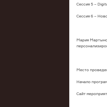
Сессия 5 – Digi
Сессия 6 – Нов
Мария Мартынов
персонализиров
Место проведени
Начало програм
Сайт мероприяти