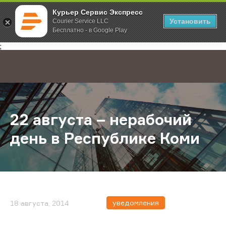
Курьер Сервис Экспресс
Установить
Courier Service LLC
Бесплатно - в Google Play
Главная
О компании
Новости
22 августа – нерабочий день в Р
;
22 августа – нерабочий
день в Республике Коми
уведомления
18 августа, 2014