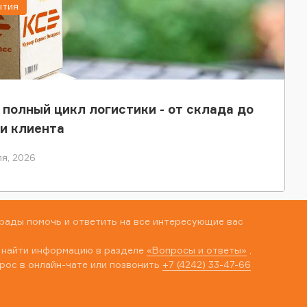
ытия
 полный цикл логистики - от склада до
и клиента
я, 2026
рады помочь и ответить на все интересующие вас
 найти информацию в разделе
«Вопросы и ответы»
,
рос в онлайн-чате или позвонить
+7 (4242) 33-47-66