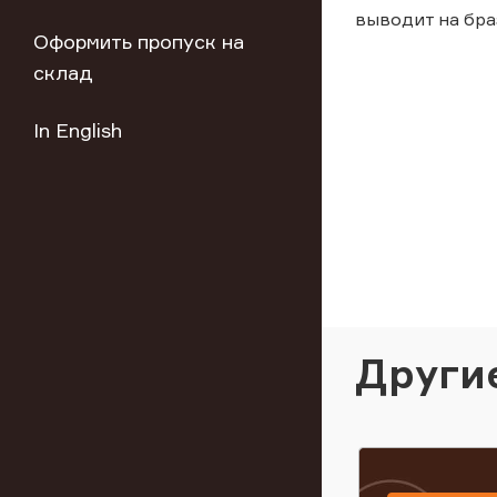
выводит на бра
Оформить пропуск на
склад
In English
Други