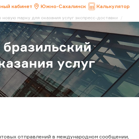
ный кабинет
Южно-Сахалинск
Калькулятор
к новую марку для оказания услуг экспресс-доставки
 бразильский
казания услуг
очтовых отправлений в международном сообщении,