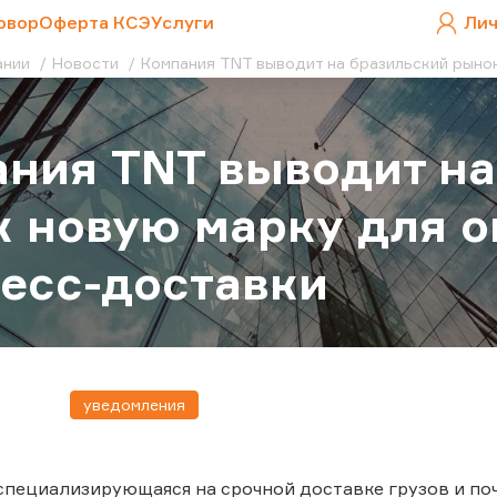
овор
Оферта КСЭ
Услуги
Лич
ании
Новости
Компания TNT выводит на бразильский рыно
ния TNT выводит на
 новую марку для о
есс-доставки
уведомления
специализирующаяся на срочной доставке грузов и п