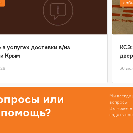
я
соб
 в услугах доставки в/из
КСЭ:
ки Крым
двер
026
30 июл
вопросы или
Мы всегда 
вопросы.
Вы можете
 помощь?
задать воп