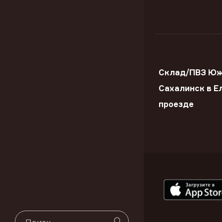
Склад/ПВЗ Юж
Сахалинск в Е
проезде