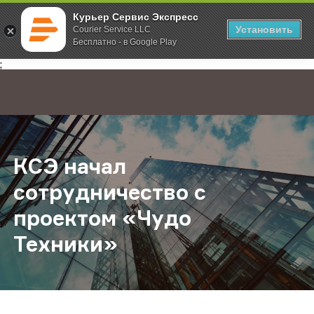
Курьер Сервис Экспресс
Установить
Courier Service LLC
Бесплатно - в Google Play
Главная
О компании
Новости
КСЭ начал сотрудничество с прое
;
КСЭ начал
сотрудничество с
проектом «Чудо
Техники»