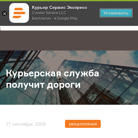
Курьер Сервис Экспресс
Установить
Courier Service LLC
Бесплатно - в Google Play
Главная
О компании
Новости
Курьерская служба получит доро
;
Курьерская служба
получит дороги
уведомления
27 сентября, 2009