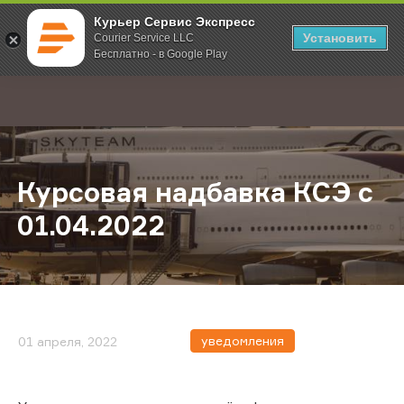
Курьер Сервис Экспресс
Установить
Courier Service LLC
Бесплатно - в Google Play
Главная
О компании
Новости
Курсовая надбавка КСЭ с 01.04.2
;
Курсовая надбавка КСЭ с
01.04.2022
уведомления
01 апреля, 2022