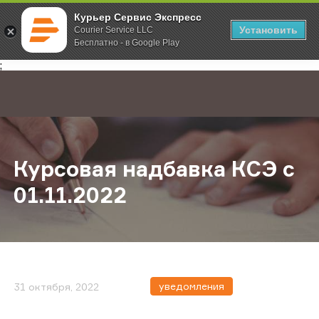
Курьер Сервис Экспресс
Установить
Courier Service LLC
Бесплатно - в Google Play
Главная
О компании
Новости
Курсовая надбавка КСЭ с 01.11.20
;
Курсовая надбавка КСЭ с
01.11.2022
уведомления
31 октября, 2022