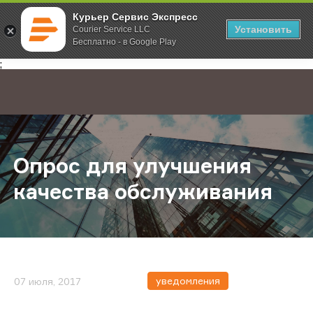
Курьер Сервис Экспресс
Установить
Courier Service LLC
Бесплатно - в Google Play
Главная
О компании
Новости
Опрос для улучшения качества о
;
Опрос для улучшения
качества обслуживания
уведомления
07 июля, 2017