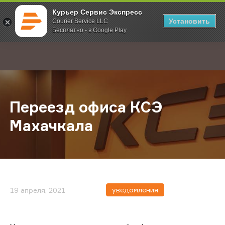
Курьер Сервис Экспресс
Установить
Courier Service LLC
Бесплатно - в Google Play
Главная
О компании
Новости
Переезд офиса КСЭ Махачкала
;
Переезд офиса КСЭ
Махачкала
уведомления
19 апреля, 2021