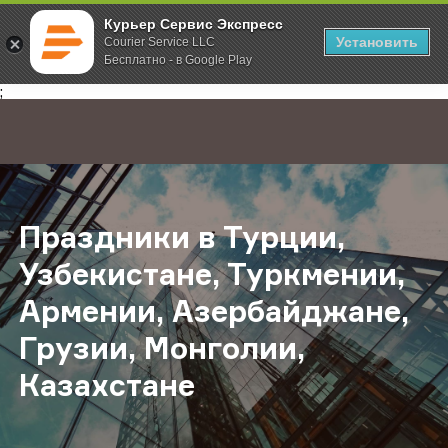
Курьер Сервис Экспресс
Установить
Courier Service LLC
Бесплатно - в Google Play
Главная
О компании
Новости
Праздники в Турции, Узбекистане,
;
Праздники в Турции,
Узбекистане, Туркмении,
Армении, Азербайджане,
Грузии, Монголии,
Казахстане