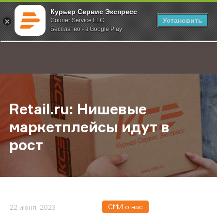
Курьер Сервис Экспресс
Установить
Courier Service LLC
Бесплатно - в Google Play
Главная
О компании
Новости
Retail.ru: Нишевые маркетплейсы и
;
Retail.ru: Нишевые
маркетплейсы идут в
рост
СМИ о нас
22 июня, 2023