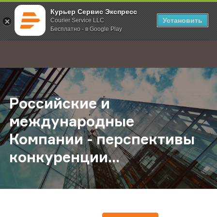
Курьер Сервис Экспресс
Установить
Courier Service LLC
Бесплатно - в Google Play
Главная
О компании
Новости
Российские и международные Комп
;
Российские и
международные
Компании - перспективы
конкуренции...