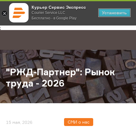
Курьер Сервис Экспресс
Установить
Courier Service LLC
Бесплатно - в Google Play
Главная
О компании
Новости
"РЖД-Партнер": Рынок труда - 202
;
"РЖД-Партнер": Рынок
труда - 2026
СМИ о нас
15 мая, 2026