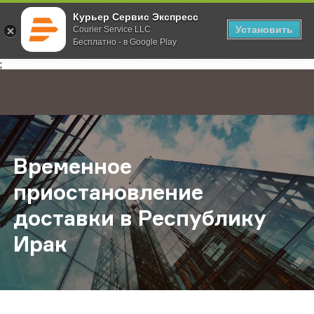
Курьер Сервис Экспресс
Установить
Courier Service LLC
Бесплатно - в Google Play
Главная
О компании
Новости
Временное приостановление дост
;
Временное
приостановление
доставки в Республику
Ирак