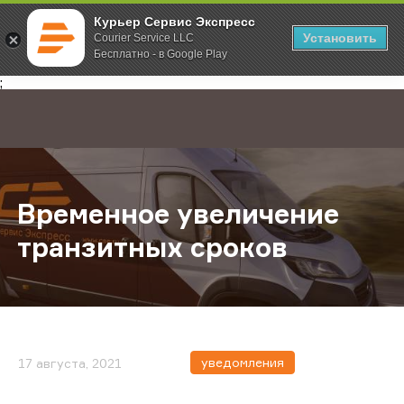
Курьер Сервис Экспресс
Установить
Courier Service LLC
Бесплатно - в Google Play
Главная
О компании
Новости
Временное увеличение транзитны
;
Временное увеличение
транзитных сроков
уведомления
17 августа, 2021