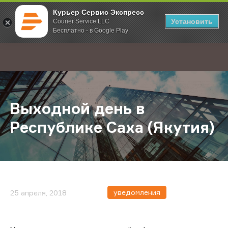
Курьер Сервис Экспресс
Установить
Courier Service LLC
Бесплатно - в Google Play
Главная
О компании
Новости
Выходной день в Республике Саха
;
Выходной день в
Республике Саха (Якутия)
уведомления
25 апреля, 2018