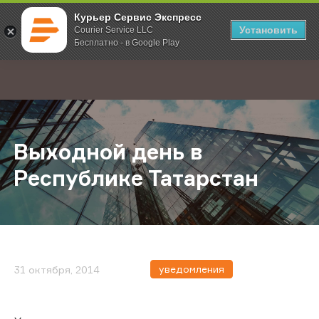
Курьер Сервис Экспресс
Установить
Courier Service LLC
Бесплатно - в Google Play
Главная
О компании
Новости
Выходной день в Республике Тата
;
Выходной день в
Республике Татарстан
уведомления
31 октября, 2014