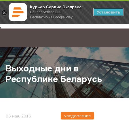
Курьер Сервис Экспресс
Установить
Courier Service LLC
Бесплатно - в Google Play
Главная
О компании
Новости
Выходные дни в Республике Бела
;
Выходные дни в
Республике Беларусь
уведомления
06 мая, 2016