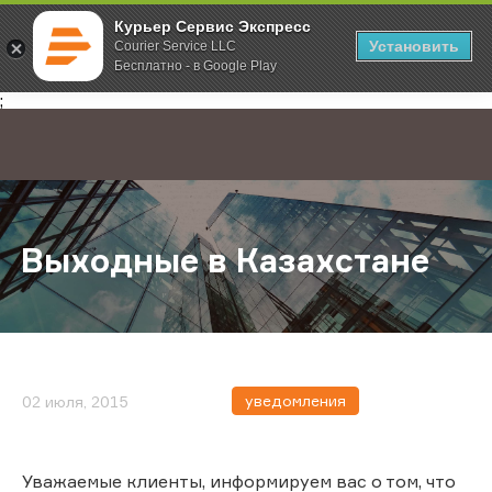
Курьер Сервис Экспресс
Установить
Courier Service LLC
Бесплатно - в Google Play
Главная
О компании
Новости
Выходные в Казахстане
;
Выходные в Казахстане
уведомления
02 июля, 2015
Уважаемые клиенты, информируем вас о том, что