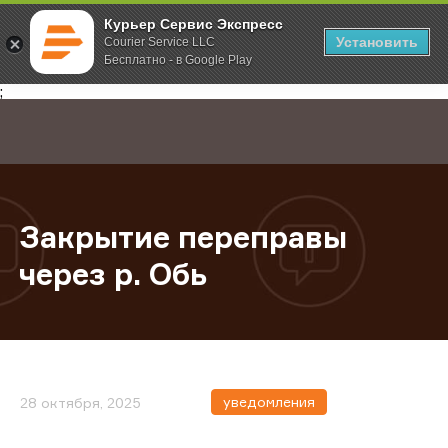
Курьер Сервис Экспресс
Установить
Courier Service LLC
Бесплатно - в Google Play
Главная
О компании
Новости
Закрытие переправы через р. Обь
;
Закрытие переправы
через р. Обь
уведомления
28 октября, 2025