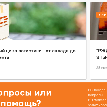
СМИ 
ый цикл логистики - от склада до
"РЖД
ента
ЭТр
28 июл
вопросы или
Мы всегда 
вопросы.
Вы можете
 помощь?
задать воп