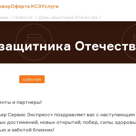
овор
Оферта КСЭ
Услуги
ании
Новости
День защитника Отечества
защитника Отечеств
события
енты и партнеры!
ер Сервис Экспресс» поздравляет вас с наступающим
х достижений, новых открытий, побед, силы, здоровья
ю и заботой близких!