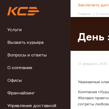
;
Заключить дог
Главная
О комп
Услуги
День 
Вызвать курьера
Вопросы и ответы
21 февраля, 2020
О компании
Офисы
Уважаемые кли
Компания «Курь
Франчайзинг
Желаем приятны
согреты любовь
Управление доставкой