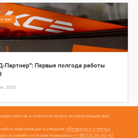
о нас
-Партнер": Первые полгода работы
Н
я, 2026
рады помочь и ответить на все интересующие вас
 найти информацию в разделе
«Вопросы и ответы»
,
рос в онлайн-чате или позвонить
+7 (8172) 26-50-42