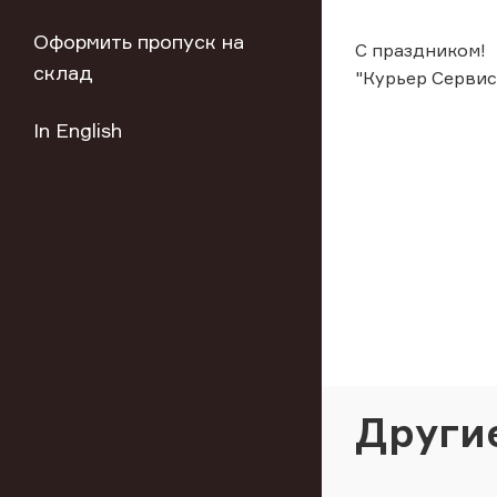
Оформить пропуск на
С праздником!
склад
"Курьер Сервис
In English
Други