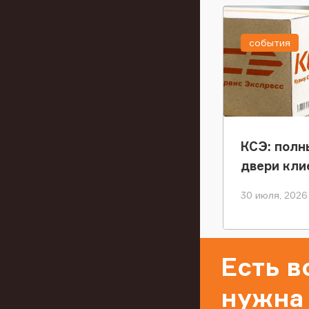
события
КСЭ: полн
двери кли
30 июля, 2026
Есть 
нужна