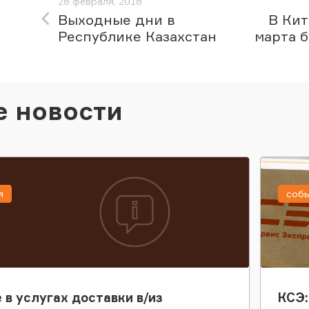
28 февраля, 2018
Выходные дни в
В Кит
Республике Казахстан
марта 
е новости
я
соб
 в услугах доставки в/из
КСЭ: