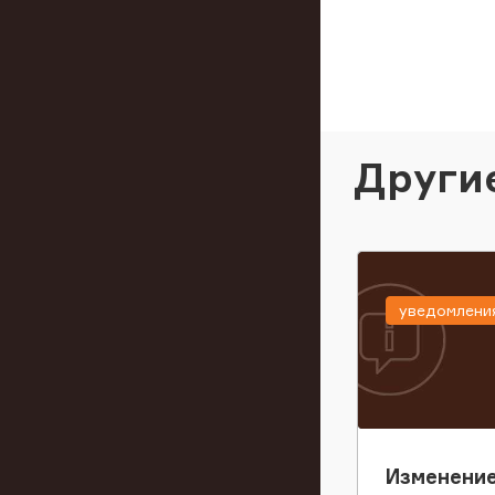
Други
уведомлени
Изменение