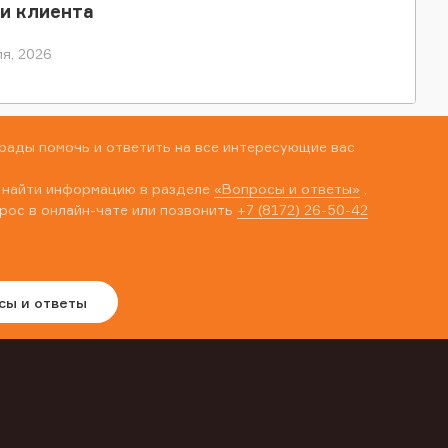
и клиента
я, 2026
рады помочь и ответить на все интересующие вас
 найти информацию в разделе
«Вопросы и ответы»
,
рос в онлайн-чате или позвонить
+7 (8172) 26-50-42
сы и ответы