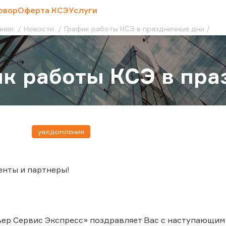
овор
Оферта КСЭ
Услуги
ании
Новости
График работы КСЭ в праздничные дни
к работы КСЭ в пр
уведомления
енты и партнеры!
ер Сервис Экспресс» поздравляет Вас с наступающим