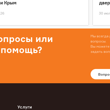
ки Крым
двер
026
30 июл
вопросы или
Мы всегда 
вопросы.
Вы можете
 помощь?
задать воп
Вопро
Услуги