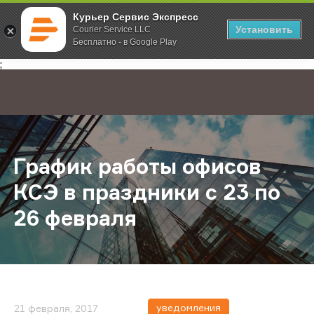
Курьер Сервис Экспресс
Установить
Courier Service LLC
Бесплатно - в Google Play
Главная
О компании
Новости
График работы офисов КСЭ в праз
;
График работы офисов
КСЭ в праздники с 23 по
26 февраля
уведомления
21 февраля, 2017