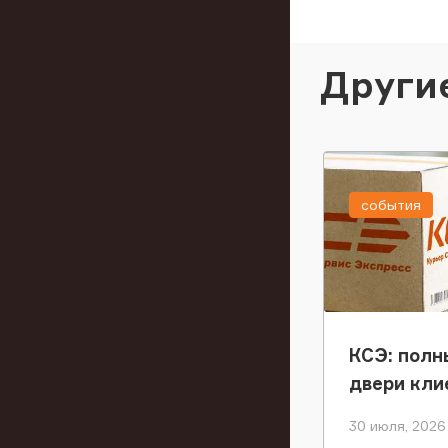
Други
события
КСЭ: полн
двери кли
30 июля, 2026