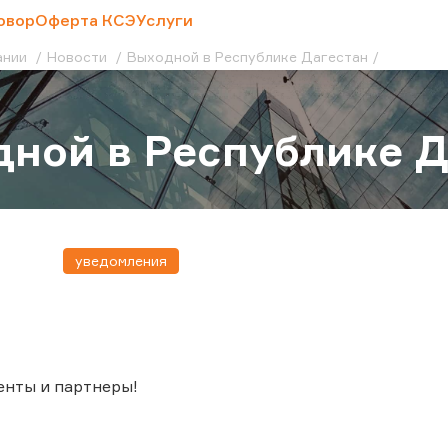
овор
Оферта КСЭ
Услуги
ании
Новости
Выходной в Республике Дагестан
ной в Республике Д
уведомления
енты и партнеры!