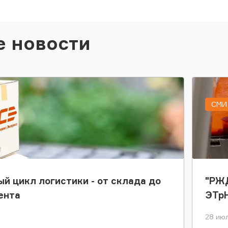
е новости
СМИ 
ый цикл логистики - от склада до
"РЖД
ента
ЭТр
28 июл