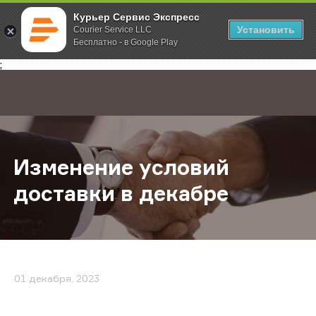
Курьер Сервис Экспресс
Установить
Courier Service LLC
Бесплатно - в Google Play
Главная
О компании
Новости
Изменение условий доставки в д
;
Изменение условий
доставки в декабре
01 декабря, 2023