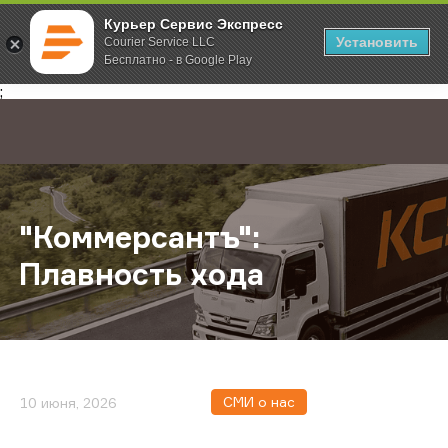
Курьер Сервис Экспресс
Установить
Courier Service LLC
Бесплатно - в Google Play
Главная
О компании
Новости
"Коммерсантъ": Плавность хода
;
"Коммерсантъ":
Плавность хода
СМИ о нас
10 июня, 2026