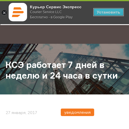
Курьер Сервис Экспресс
Установить
Courier Service LLC
Бесплатно - в Google Play
Главная
О компании
Новости
КСЭ работает 7 дней в неделю и 24
;
КСЭ работает 7 дней в
неделю и 24 часа в сутки
уведомления
27 января, 2017