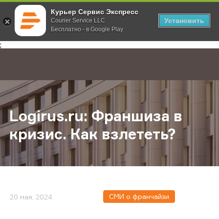
Курьер Сервис Экспресс
Установить
Courier Service LLC
Бесплатно - в Google Play
Главная
О компании
Новости
Logirus.ru: Франшиза в кризис. Ка
;
Logirus.ru: Франшиза в
кризис. Как взлететь?
СМИ о франчайзи
20 мая, 2024