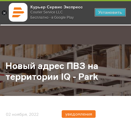
Курьер Сервис Экспресс
Установить
Courier Service LLC
Бесплатно - в Google Play
Главная
О компании
Новости
Новый адрес ПВЗ на территории IQ
;
Новый адрес ПВЗ на
территории IQ - Park
уведомления
02 ноября, 2022