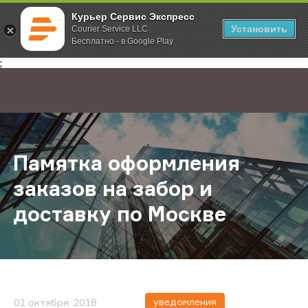
Курьер Сервис Экспресс
Установить
Courier Service LLC
Бесплатно - в Google Play
Главная
О компании
Новости
Памятка оформления заказов на з
;
Памятка оформления
заказов на забор и
доставку по Москве
уведомления
01 октября, 2018