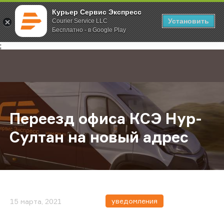
Курьер Сервис Экспресс
Установить
Courier Service LLC
Бесплатно - в Google Play
Главная
О компании
Новости
Переезд офиса КСЭ Нур-Султан на
;
Переезд офиса КСЭ Нур-
Султан на новый адрес
уведомления
15 марта, 2021