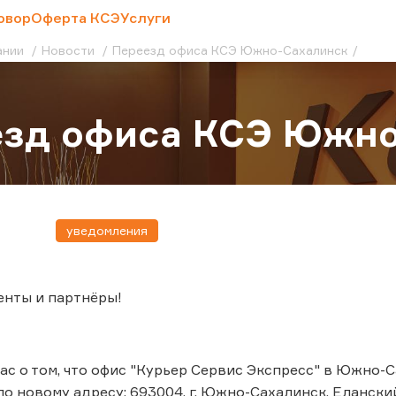
овор
Оферта КСЭ
Услуги
ании
Новости
Переезд офиса КСЭ Южно-Сахалинск
езд офиса КСЭ Южно
уведомления
енты и партнёры!
с о том, что офис "Курьер Сервис Экспресс" в Южно-Са
о новому адресу: 693004, г. Южно-Сахалинск, Еланский 