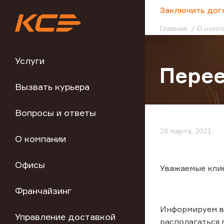
;
Заключить дог
Главная
О комп
Услуги
Пере
Вызвать курьера
Вопросы и ответы
26 марта, 2021
О компании
Офисы
Уважаемые кли
Франчайзинг
Информируем ва
Управление доставкой
располагаться п