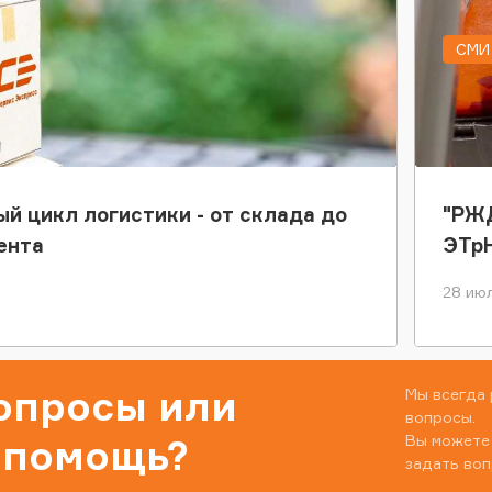
СМИ 
ый цикл логистики - от склада до
"РЖД
ента
ЭТр
28 июл
вопросы или
Мы всегда 
вопросы.
Вы можете
 помощь?
задать воп