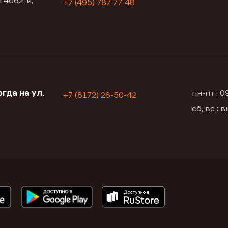
 4062-й,
+7 (495) 787-77-48
гда на ул.
пн-пт : 
+7 (8172) 26-50-42
сб, вс :