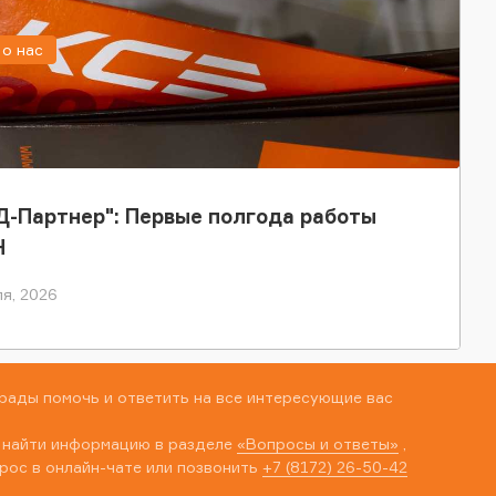
о нас
-Партнер": Первые полгода работы
Н
я, 2026
рады помочь и ответить на все интересующие вас
 найти информацию в разделе
«Вопросы и ответы»
,
рос в онлайн-чате или позвонить
+7 (8172) 26-50-42