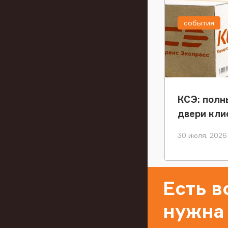
события
КСЭ: полн
двери кли
30 июля, 2026
Есть 
нужна