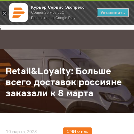
Курьер Сервис Экспресс
Установить
Courier Service LLC
Бесплатно - в Google Play
Главная
О компании
Новости
Retail&Loyalty: Больше всего дост
;
Retail&Loyalty: Больше
всего доставок россияне
заказали к 8 марта
СМИ о нас
10 марта, 2023