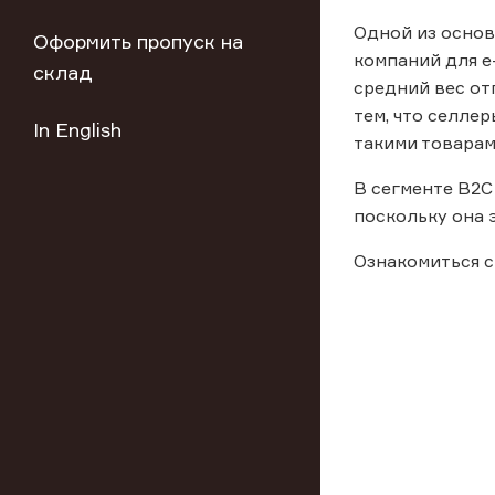
Одной из основ
Оформить пропуск на
компаний для e
склад
средний вес отп
тем, что селле
In English
такими товарам
В сегменте В2С
поскольку она 
Ознакомиться с