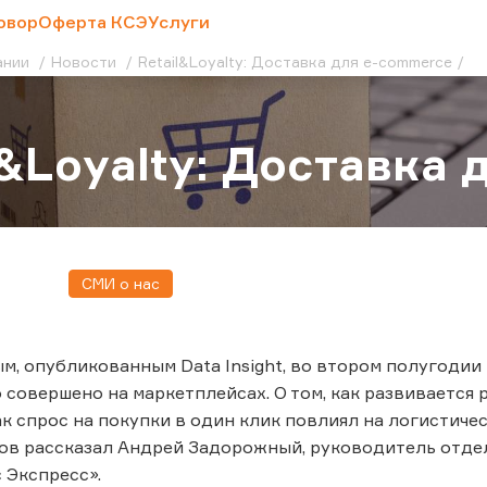
овор
Оферта КСЭ
Услуги
ании
Новости
Retail&Loyalty: Доставка для e-сommerce
l&Loyalty: Доставка
СМИ о нас
м, опубликованным Data Insight, во втором полугодии 
 совершено на маркетплейсах. О том, как развивается
ак спрос на покупки в один клик повлиял на логистиче
ов рассказал Андрей Задорожный, руководитель отде
 Экспресс».