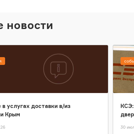
е новости
я
соб
 в услугах доставки в/из
КСЭ:
ки Крым
двер
026
30 июл