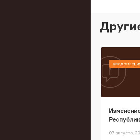
Други
уведомлени
Изменение
Республи
07 августа, 2