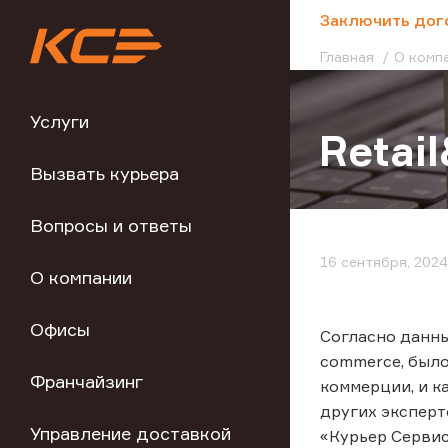
;
Заключить дог
Главная
О комп
Услуги
Retai
Вызвать курьера
Вопросы и ответы
16 сентября, 2024
О компании
Офисы
Согласно данны
commerce, было
Франчайзинг
коммерции, и к
других эксперт
Управление доставкой
«Курьер Сервис