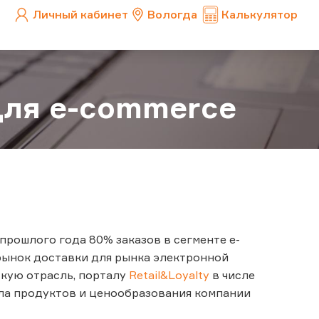
Личный кабинет
Вологда
Калькулятор
 для e-сommerce
прошлого года 80% заказов в сегменте e-
 рынок доставки для рынка электронной
скую отрасль, порталу
Retail&Loyalty
в числе
ла продуктов и ценообразования компании