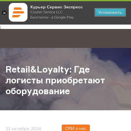
Курьер Сервис Экспресс
Установить
Courier Service LLC
Бесплатно - в Google Play
Главная
О компании
Новости
Retail&Loyalty: Где логисты прио
;
Retail&Loyalty: Где
логисты приобретают
оборудование
СМИ о нас
21 октября, 2024