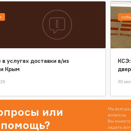
я
соб
 в услугах доставки в/из
КСЭ:
ки Крым
двер
026
30 июл
вопросы или
Мы всегда 
вопросы.
Вы можете
 помощь?
задать воп