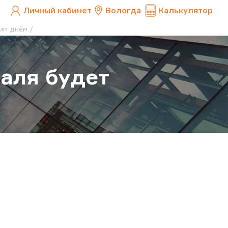
Личный кабинет
Вологда
Калькулятор
чим днём
раля будет