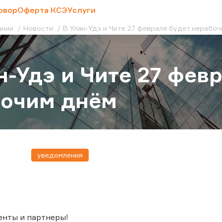
овор
Оферта КСЭ
Услуги
ании
Новости
В Улан-Удэ и Чите 27 февраля будет нерабо
н-Удэ и Чите 27 фев
бочим днём
уведомления
енты и партнеры!