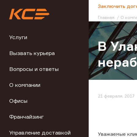
;
Заключить дог
Главная
О комп
Услуги
В Ула
Вызвать курьера
нера
Вопросы и ответы
О компании
21 февраля, 2017
Офисы
Франчайзинг
Управление доставкой
Уважаемые кли