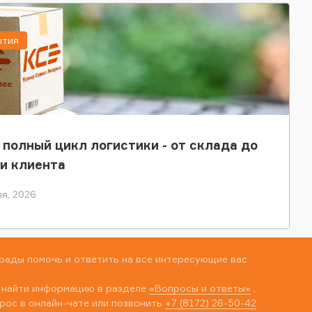
ытия
 полный цикл логистики - от склада до
и клиента
я, 2026
рады помочь и ответить на все интересующие вас
 найти информацию в разделе
«Вопросы и ответы»
,
рос в онлайн-чате или позвонить
+7 (8172) 26-50-42