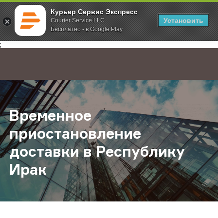
Курьер Сервис Экспресс
Установить
Courier Service LLC
Бесплатно - в Google Play
Главная
О компании
Новости
Временное приостановление дост
;
Временное
приостановление
доставки в Республику
Ирак