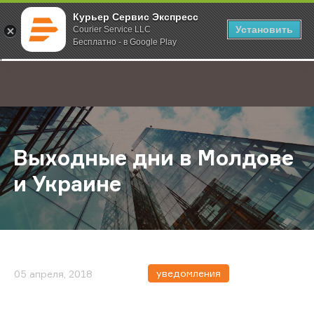
Курьер Сервис Экспресс
Установить
Courier Service LLC
Бесплатно - в Google Play
Главная
О компании
Новости
Выходные дни в Молдове и Украи
;
Выходные дни в Молдове
и Украине
уведомления
05 апреля, 2018