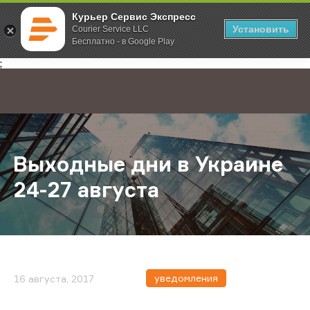
Курьер Сервис Экспресс
Установить
Courier Service LLC
Бесплатно - в Google Play
Главная
О компании
Новости
Выходные дни в Украине 24-27 авг
;
Выходные дни в Украине
24-27 августа
уведомления
16 августа, 2017