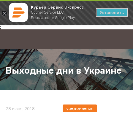
Курьер Сервис Экспресс
Установить
Courier Service LLC
Бесплатно - в Google Play
Главная
О компании
Новости
Выходные дни в Украине
;
Выходные дни в Украине
уведомления
28 июня, 2018