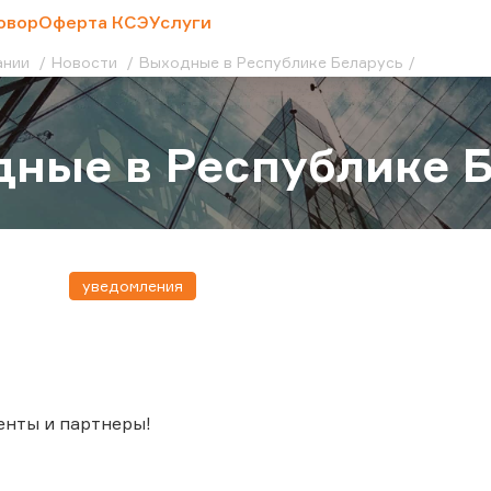
овор
Оферта КСЭ
Услуги
ании
Новости
Выходные в Республике Беларусь
ные в Республике 
уведомления
енты и партнеры!