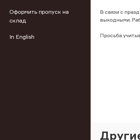
Оформить пропуск на
В связи с праз
выходными. Раб
склад
Просьба учиты
In English
Други