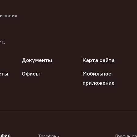
ических
иц
Документы
Карта сайта
еты
Офисы
Мобильное
приложение
офис
Телефоны
График р