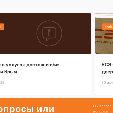
я
соб
 в услугах доставки в/из
КСЭ:
ки Крым
двер
026
30 июл
вопросы или
Мы всегда 
вопросы.