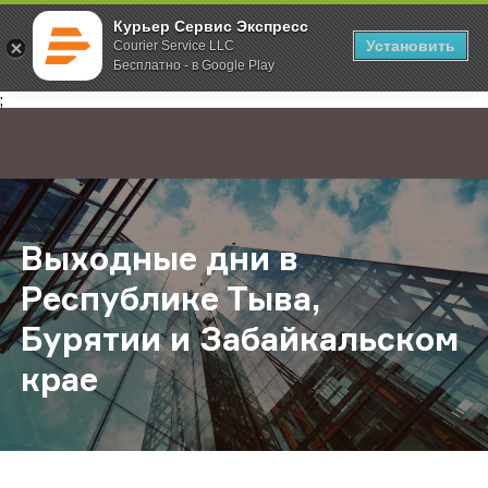
Курьер Сервис Экспресс
Установить
Courier Service LLC
Бесплатно - в Google Play
Главная
О компании
Новости
Выходные дни в Республике Тыва,
;
Выходные дни в
Республике Тыва,
Бурятии и Забайкальском
крае