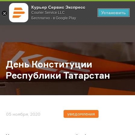
Курьер Сервис Экспресс
Установить
Courier Service LLC
Бесплатно - в Google Play
Главная
О компании
Новости
День Конституции Республики Тат
;
День Конституции
Республики Татарстан
уведомления
05 ноября, 2020