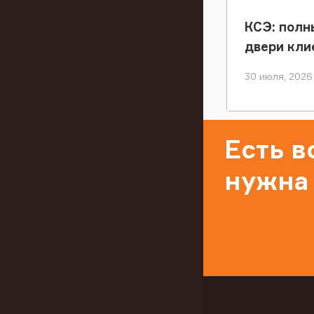
КСЭ: полн
двери кли
30 июля, 2026
Есть 
нужна