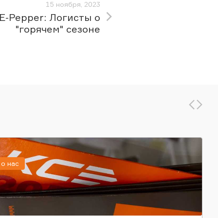
15 ноября, 2023
E-Pepper: Логисты о
"горячем" сезоне
о нас