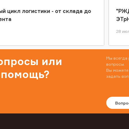
ый цикл логистики - от склада до
"РЖД
ента
ЭТр
28 июл
вопросы или
Мы всегда 
вопросы.
Вы можете
 помощь?
задать воп
Вопро