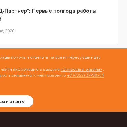
-Партнер": Первые полгода работы
Н
я, 2026
рады помочь и ответить на все интересующие вас
 найти информацию в разделе
«Вопросы и ответы»
,
рос в онлайн-чате или позвонить
+7 (4922) 37-90-54
сы и ответы