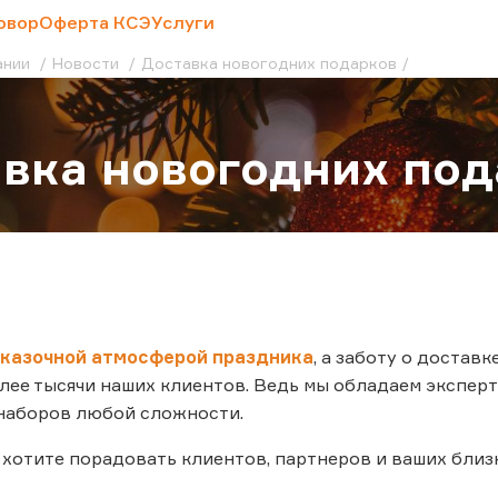
овор
Оферта КСЭ
Услуги
ании
Новости
Доставка новогодних подарков
вка новогодних под
казочной атмосферой праздника
, а заботу о достав
лее тысячи наших клиентов. Ведь мы обладаем эксперт
наборов любой сложности.
 хотите порадовать клиентов, партнеров и ваших близк