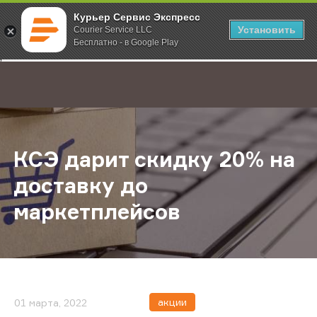
Курьер Сервис Экспресс
Установить
Courier Service LLC
Бесплатно - в Google Play
Главная
О компании
Новости
КСЭ дарит скидку 20% на доставк
;
КСЭ дарит скидку 20% на
доставку до
маркетплейсов
акции
01 марта, 2022